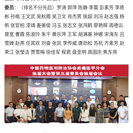
委员
：（排名不分先后）罗涛 郭萍 陈静 李蕾 彭素芳 李质
彬 孙楷 王文武 吴秋霞 吴卫文 肖杰男 侯超 刘冯 赵志强 杨
帆 张官柏 漆靖 姜美俊 冯玉 张志文 张鸿鹤 廖艳辉 周德云
曾宽 曹霞 陈淑玲 朱千 黄乐萍 王军 胡满基 钟娜 宋海东 吕
雪婵 赵燕 任其欢 刘奋 张凯 李传威 唐劲松 苏杭 齐素芳 赵
荣江 张莹洁 贾雪梅 徐佳军 程君 盘圣明 高国庆 焦东亮