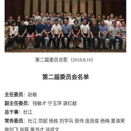
第二届委员合影（2018.8.10）
第二届委员会名单
主任委员
：赵敏
副主任委员
：钱敏才 宁玉萍 谌红献
总干事
：杜江
常务委员
：杜江 范妮 杨栋 刘学兵 原伟 庞良俊 杨梅 夏清荣
施剑飞 肖磊 黄书才 谈成文