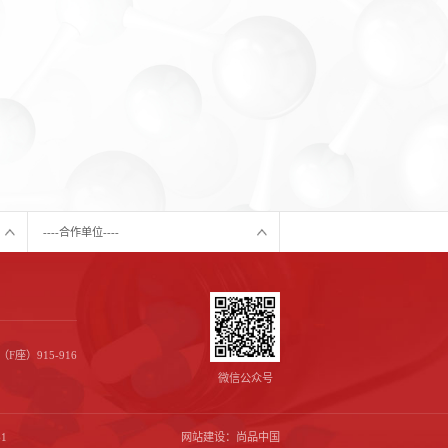
----合作单位----
座）915-916
微信公众号
1
网站建设：
尚品中国