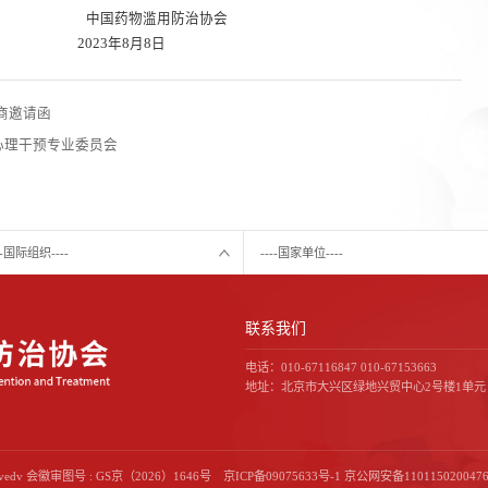
 中国药物滥用防治协会
8月8日
商邀请函
心理干预专业委员会
---国际组织----
----国家单位----
联系我们
电话：010-67116847 010-67153663
地址：北京市大兴区绿地兴贸中心2号楼1单元（F
eservedv 会徽审图号 : GS京（2026）1646号
京ICP备09075633号-1
京公网安备1101150200476