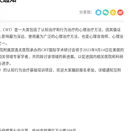
分享到：
al therapy，CBT）是一大类包括了认知治疗和行为治疗的心理治疗方法，因其循证
上影响最为深远、使用最为广泛的心理治疗方法，也是心理咨询师、心理治
之一。
属邵逸夫医院承办的CBT国际学术研讨会将于2023年9月14日在美丽的
相关领域专家学者，共同探讨该领域的新进展。以促进国内相关医院和科研
与进步。
日）的认知行为治疗基础培训项目，欢迎大家踊跃报名参加，详细通知见附
政楼第七会议室，杭州市钱塘区下沙路368号