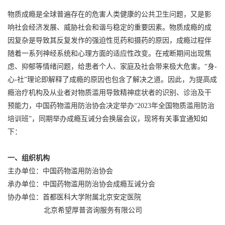
物质成瘾是全球普遍存在的危害人类健康的公共卫生问题，又是影
响社会经济发展、威胁社会和谐与稳定的重要因素。物质成瘾的成
因复杂是导致其反复发作的强迫性觅药和摄药的原因，成瘾过程伴
随着一系列神经系统和心理方面的适应性改变。在戒断期间出现焦
虑、抑郁等情绪问题，给患者个人、家庭及社会带来极大危害。“身-
心-社”理论即解释了成瘾的原因也包含了解决之道。因此，为提高成
瘾治疗机构及从业者对物质滥用导致精神症状者的识别、诊治及干
预能力，中国药物滥用防治协会决定举办“2023年全国物质滥用防治
培训班”，同期举办成瘾互诫分会换届会议，现将有关事宜通知如
下：
一、组织机构
主办单位：中国药物滥用防治协会
承办单位：中国药物滥用防治协会成瘾互诫分会
协办单位：首都医科大学附属北京安定医院
北京希望厚普咨询服务有限公司