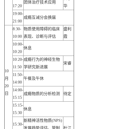
团体治疗技术应用
17:20
华
19:00-
成瘾互诫分会换届
21:00
8:30-
物质使用障碍的临床
盛利
10:00
表现、诊断与评估
霞
10:00-
休息
10:20
10:20-
成瘾行为的神经生物
宋睿
11:50
学研究新进展
10
11:50-
月
午餐及午休
14:00
20
14:00-
日
成瘾物质的分析检测
待定
15:15
15:15-
休息
15:30
新精神活性物质(NPS)
15:30-
发展趋势评估、管制
杜江