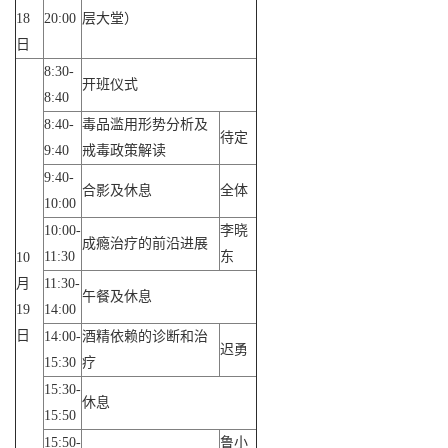
18
20:00
层大堂）
日
8:30-
开班仪式
8:40
8:40-
毒品滥用形势分析及
待定
9:40
戒毒政策解读
9:40-
合影及休息
全体
10:00
10:00-
李晓
成瘾治疗的前沿进展
11:30
东
10
月
11:30-
午餐及休息
19
14:00
日
14:00-
酒精依赖的诊断和治
迟勇
15:30
疗
15:30-
休息
15:50
15:50-
鲁小