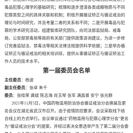
毒品犯罪心理学的基础研究；梳理和逐步澄清各类成瘾物质与不同
犯罪类型之间的具体关联和机制；积极开展循证矫正与循证戒治的
理论与时间研究，并且考量二者的关系和不同；二是开展毒品与犯
罪的学术研究活动，组建智库研究团队，向司法部监狱局、戒毒
局，公安部禁毒局等政府有关部门提供政策咨询建议，为进一步修
订完善监狱法、禁毒法等相关法律法规提供科学依据；三是举办循
证矫正与循证戒治的相关培训班，提供从事循证矫正与循证矫治工
作人员的技术水平。
第一届委员会名单
主任委员
：杨波
副主任委员
：张卓 朱千
委员
：张桂荣 龚斌 陈志海 肖玉琴 张军 满昌普 安宁 张光群
2021年11月5日，中国药物滥用防治协会循证戒治分会换届及更
名会议在湖北省武汉市召开。由于疫情防控要求，会议采取线下结
合线上的方式举行。会议审议通过“药物滥用与犯罪心理学分会”更名
为“循证戒治分会”的提案，并经过表决全票选举产生了第二届分会委