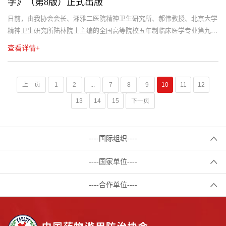
学》（第8版）正式出版
日前，由我协会会长、湘雅二医院精神卫生研究所、郝伟教授、北京大学
精神卫生研究所陆林院士主编的全国高等院校五年制临床医学专业第九轮
规范教材《精神病学》（第8版）一书由人民卫生出版社正式出版。该教
查看详情+
材从20世纪70年代第一版出版至今，经过八轮修订，已发展成为我国整体
质量最高、影响最广、培养人才最多的医学专业教材。
上一页
1
2
...
7
8
9
10
11
12
13
14
15
下一页
----国际组织----
----国家单位----
----合作单位----