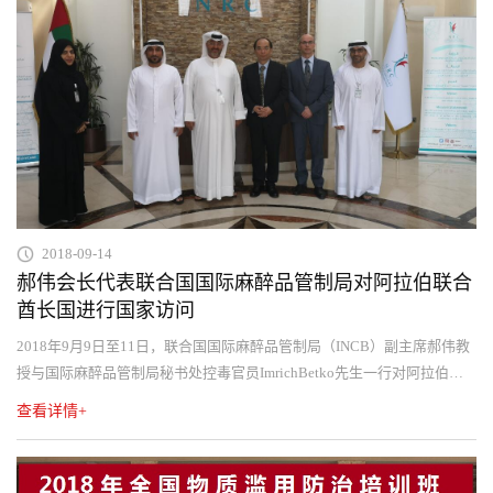
2018-09-14
郝伟会长代表联合国国际麻醉品管制局对阿拉伯联合
酋长国进行国家访问
2018年9月9日至11日，联合国国际麻醉品管制局（INCB）副主席郝伟教
授与国际麻醉品管制局秘书处控毒官员ImrichBetko先生一行对阿拉伯联
合酋长国进行了国家访问，受到常务副总理、内务部部长
查看详情+
SaifbinZayedAlNahyan阁下等重要政府官员的热情接见。