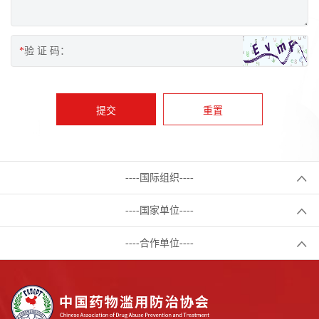
*
验 证 码：
----国际组织----
----国家单位----
----合作单位----