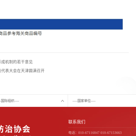
形成机制的若干意见
员代表大会在天津圆满召开
---国际组织----
----国家单位----
联系我们
电话：010-67116847 010-67153663