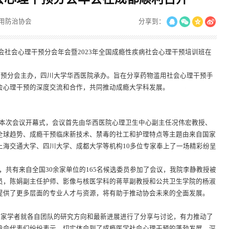
用防治协会
分享到：
治协会社会心理干预分会年会暨2023年全国成瘾性疾病社会心理干预培训班在
预分会主办，四川大学华西医院承办。旨在分享药物滥用社会心理干预手
会心理干预的深度交流和合作，共同推动成瘾大学科发展。
本次会议开幕式，会议首先由华西医院心理卫生中心副主任况伟宏教授、
全球趋势、成瘾干预临床新技术、禁毒的社工和护理特点等主题由来自国家
上海交通大学、四川大学、成都大学等机构10多位专家奉上了一场精彩纷呈
共有来自全国30余家单位的165名候选委员参加了会议，我院李静教授被
员，陈娟副主任护师、影像与核医学科的蒋苹副教授和公共卫生学院的杨淑
提供了更多层面的专业人才与资源，将有助于推动协会未来的全面发展。
家学者就各自团队的研究方向和最新进展进行了分享与讨论，有力推动了
参会代表们纷纷表示，切实体会到了成瘾医学社会心理干预的蓬勃发展，深