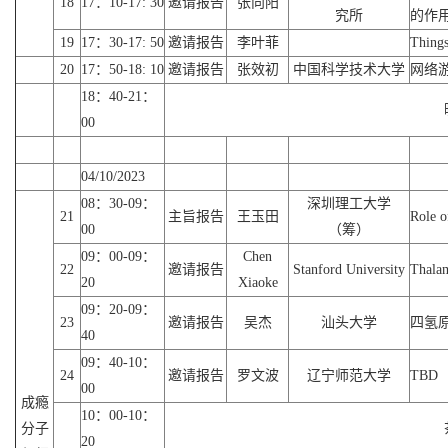
18
17：10-17: 30
邀请报告
张向阳
究所
的作
19
17：30-17: 50
邀请报告
李叶菲
Things
20
17：50-18: 10
邀请报告
张效初
中国科学技术大学
网络
18：40-21：
00
04/10/2023
08：30-09：
深圳理工大学
21
主旨报告
王玉田
Role o
00
（筹）
09：00-09：
Chen
22
邀请报告
Stanford University
Thalam
20
Xiaoke
09：20-09：
23
邀请报告
吴杰
汕头大学
四氢
40
09：40-10：
24
邀请报告
罗文波
辽宁师范大学
TBD
00
成瘾
10：00-10：
分子
20