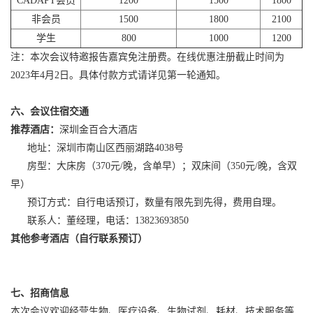
CADAPT会员
1200
1500
1800
非会员
1500
1800
2100
学生
800
1000
1200
注：本次会议特邀报告嘉宾免注册费。在线优惠注册截止时间为
2023年4月2日。具体付款方式请详见第一轮通知。
六、
会议住宿交通
推荐酒店：
深圳金百合大酒店
地址：深圳市南山区西丽湖路4038号
房型：大床房（370元/晚，含单早）；双床间（350元/晚，含双
早）
预订方式：自行电话预订，数量有限先到先得，费用自理。
联系人：董经理，电话：13823693850
其他参考酒店（自行联系预订）
七
、招商
信息
本次会议欢迎经营生物、医疗设备、生物试剂、耗材、技术服务等