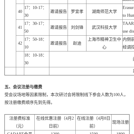
17：10-17：
Erasur
40
邀请报告
罗宜孝
湖南师范大学
30
to Hu
17：30-17：
TAAR1 
41
邀请报告
刘剑锋
武汉科技大学
50
use di
17：50-18：
上海市精神卫生中
内侧
42
邀请报告
赵迪
10
心
经调
18：10-18：
30
五、
会议注册与缴费
受会议场地等因素限制，本次研讨会将限制线下参会人数为100人，
按注册缴费顺序先到先得。
注册费标准
在线优惠注册（4月2
在线注册（4月8日
现场注册
（元）
日前）
前）