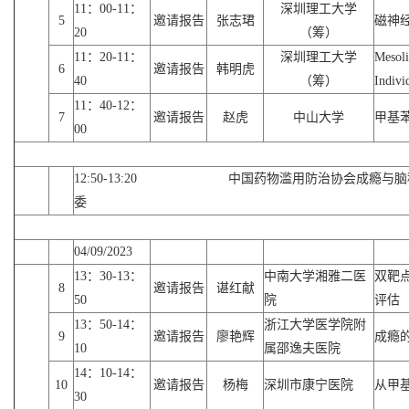
11：00-11：
深圳理工大学
5
邀请报告
张志珺
磁神
20
（筹）
11：20-11：
深圳理工大学
Mesoli
6
邀请报告
韩明虎
40
（筹）
Indivi
11：40-12：
7
邀请报告
赵虎
中山大学
甲基
00
12:50-13:20 中国药物滥用防治协会
委
04/09/2023
13：30-13：
中南大学湘雅二医
双靶
8
邀请报告
谌红献
50
院
评估
13：50-14：
浙江大学医学院附
9
邀请报告
廖艳辉
成瘾
10
属邵逸夫医院
14：10-14：
10
邀请报告
杨梅
深圳市康宁医院
从甲
30