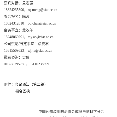
嘉宾对接：孟志强
18824235390，zq.meng@siat.ac.cn
参会报名：陈波
18824312810，bo.chen@siat.ac.cn
会务事宜：敖牧羊
13248060291，my.ao@siat.ac.cn
公司赞助/展览事宜：涂雯君
15815509523，wj.tu@siat.ac.cn
缴费咨询：史俊
010-60295780，15110238399
附件：
会议通知（第二轮）
报名回执
中国药物滥用防治协会成瘾与脑科学分会