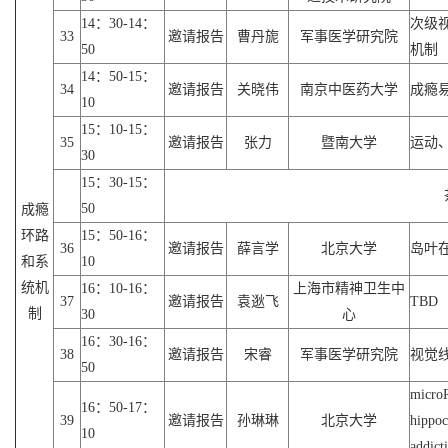
14：30-14：
次级
33
邀请报告
曹丹旎
军事医学研究院
50
机制
14：50-15：
34
邀请报告
关晓伟
南京中医药大学
成瘾
10
15：10-15：
35
邀请报告
张力
暨南大学
运动
30
15：30-15：
50
成瘾
环路
15：50-16：
36
邀请报告
薛言学
北京大学
岛叶
和系
10
统机
16：10-16：
上海市精神卫生中
37
邀请报告
袁逖飞
TBD
制
30
心
16：30-16：
38
邀请报告
宋睿
军事医学研究院
视觉
50
microR
16：50-17：
39
邀请报告
孙琳琳
北京大学
hippoc
10
addict