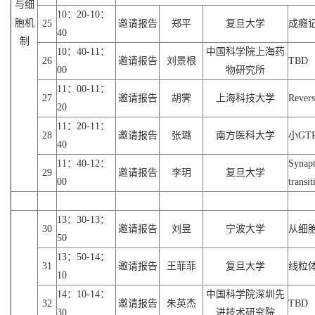
与细
10：20-10：
胞机
25
邀请报告
郑平
复旦大学
成瘾
40
制
10：40-11：
中国科学院上海药
26
邀请报告
刘景根
TBD
00
物研究所
11：00-11：
27
邀请报告
胡霁
上海科技大学
Revers
20
11：20-11：
28
邀请报告
张璐
南方医科大学
小GT
40
11：40-12：
Synapt
29
邀请报告
李玥
复旦大学
00
transi
13：30-13：
30
邀请报告
刘昱
宁波大学
从细
50
13：50-14：
31
邀请报告
王菲菲
复旦大学
线粒
10
14：10-14：
中国科学院深圳先
32
邀请报告
朱英杰
TBD
30
进技术研究院