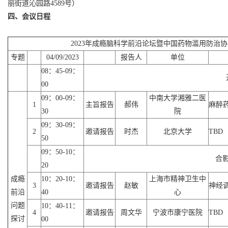
丽街道沁园路4589号）
四、会议日程
2023年成瘾脑科学前沿论坛暨中国药物滥用防治
专题
04/09/2023
报告人
单位
08：45-09：
00
09：00-09：
中南大学湘雅二医
1
主旨报告
郝伟
麻醉
30
院
09：30-09：
2
邀请报告
时杰
北京大学
TBD
50
09：50-10：
合
20
成瘾
10：20-10：
上海市精神卫生中
3
邀请报告
赵敏
神经
前沿
40
心
问题
10：40-11：
4
邀请报告
周文华
宁波市康宁医院
TBD
探讨
00