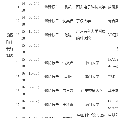
14：30-14：
11
邀请报告
袁凯
西安电子科技大学
成瘾
50
14：50-15：
12
邀请报告
沈昊伟
宁波大学
青春
10
15：10-15：
广州医科大学附属
13
邀请报告
范妮
VR
成瘾
30
脑科医院
临床
15：30-15：
干预
50
策略
15：50-16：
IPAC i
14
邀请报告
信文君
中山大学
10
during
16：10-16：
15
邀请报告
袁振
澳门大学
TBD
30
16：30-16：
16
邀请报告
官方霖
西安交通大学
基于
50
16：50-17：
Opioid
17
邀请报告
王科嘉
厦门大学
10
withdr
中国科学院心理研
甲基