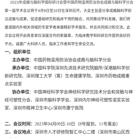
2023年成瘾与脑科学国际研讨会暨中国药物滥用防治协会成瘾与脑科学分会
第一届学术会议
将于4月9日至10日在深圳召开。大会主旨是分享成瘾脑科学前
沿进展与成果，促进基础研究和临床干预的融合，共同推动学科发展。我们将
邀请国内外相关领域的专家学者来做精彩学术报告，并且共同探讨和交流。此
次会议将开启各家单位深度合作的新篇章，为临床教学和科研合作提供良好的
平台。诚邀广大科研人员、临床工作者和学生参会交流。
一、组织单位
主办单位
：中国药物滥用防治协会成瘾与脑科学分会
承办单位
：中国科学院深圳先进技术研究院脑所/深港脑科学创
新研究院、深圳理工大学（筹）生命健康学院、深圳市药物成瘾重
点实验室
协办单位
：中国神经科学学会神经科学研究技术分会和突触与神
经可塑性分会、深圳市脑科学学会、深圳内尔神经可塑性诺奖实验
室、深圳市精神卫生中心/深圳市康宁医院
二、会议时间：
2023年04月09日-10日（8号报到，11号离会）
三、会议地点：
深圳市人才研修院智汇中心二楼（深圳市南山区西