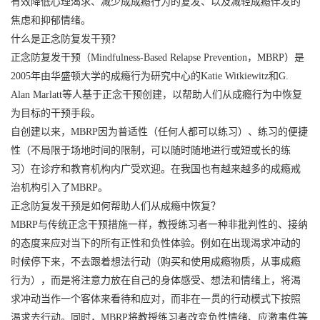
有效降低心理渴求、减少成成瘾行为的复发、以及减轻成瘾伴发的
焦虑和抑郁情绪。
什么是正念防复发干预？
正念防复发干预（Mindfulness-Based Relapse Prevention，MBRP）是
2005年由华盛顿大学的成瘾行为研究中心的Katie Witkiewitz和G.
Alan Marlatt等人基于正念干预创建，以帮助人们从成瘾行为中恢复
为目标的干预手段。
自创建以来，MBRP因为普适性（任何人都可以练习）、练习的便捷
性（不局限于场地时间的限制，可以随时随地进行或短或长的练
习）在诊疗和教育机构内广受欢迎。在我国也有越来越多的成瘾戒
治机构引入了MBRP。
正念防复发干预是如何帮助人们从成瘾中恢复？
MBRP与传统正念干预措施一样，教授练习者一种非批判性的、接纳
的态度来应对当下的所有正性和负性体验。例如在出现渴求冲动的
时候停下来，不去跟着想法行动（购买和使用成瘾物质，从事成瘾
行为），而是将注意力放在自己的身体感受、想法和情绪上，将渴
求冲动当作一个客体来看待和应对，而非在一贯的行动模式下按照
渴求去行动。同时，MBRP将教授练习者改变负性情绪、应激事件等