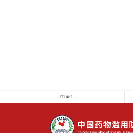
----相关单位----
-