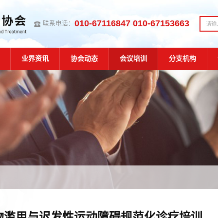
010-67116847 010-67153663
联系电话：
业界资讯
协会动态
会议培训
分支机构
物滥用与迟发性运动障碍规范化诊疗培训